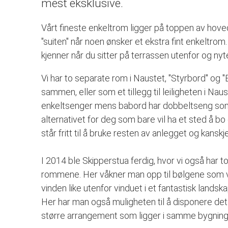
mest eksklusive.
Vårt fineste enkeltrom ligger på toppen av hove
"suiten" når noen ønsker et ekstra fint enkeltrom
kjenner når du sitter på terrassen utenfor og n
Vi har to separate rom i Naustet, "Styrbord" og 
sammen, eller som et tillegg til leiligheten i N
enkeltsenger mens babord har dobbeltseng som 
alternativet for deg som bare vil ha et sted å 
står fritt til å bruke resten av anlegget og kanskje 
I 2014 ble Skipperstua ferdig, hvor vi også har 
rommene. Her våkner man opp til bølgene som ve
vinden like utenfor vinduet i et fantastisk landska
Her har man også muligheten til å disponere det
større arrangement som ligger i samme bygning