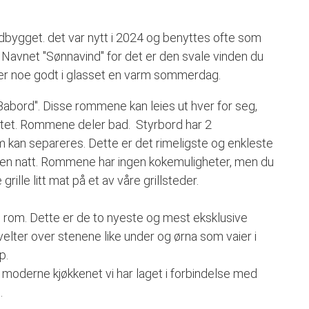
dbygget. det var nytt i 2024 og benyttes ofte som
. Navnet "Sønnavind" for det er den svale vinden du
yter noe godt i glasset en varm sommerdag.
"Babord". Disse rommene kan leies ut hver for seg,
austet. Rommene deler bad. Styrbord har 2
kan separeres. Dette er det rimeligste og enkleste
bo en natt. Rommene har ingen kokemuligheter, men du
grille litt mat på et av våre grillsteder.
to rom. Dette er de to nyeste og mest eksklusive
lter over stenene like under og ørna som vaier i
p.
 moderne kjøkkenet vi har laget i forbindelse med
.